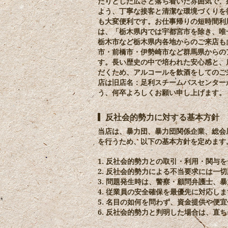
たりとした広さと落ち着いた雰囲気で、
よう、丁寧な接客と清潔な環境づくりを
も大変便利です。お仕事帰りの短時間利
は、「栃木県内では宇都宮市を除き、唯
栃木市など栃木県内各地からのご来店も
市・前橋市・伊勢崎市など群馬県からの
す。長い歴史の中で培われた安心感と、
だくため、アルコールを飲酒をしてのご
店は旧店名：足利スチームバスセンター
う、何卒よろしくお願い申し上げます。
反社会的勢力に対する基本方針
当店は、暴力団、暴力団関係企業、総会
を行うため、以下の基本方針を定めます
1. 反社会的勢力との取引・利用・関与
2. 反社会的勢力による不当要求には一
3. 問題発生時は、警察・顧問弁護士
4. 従業員の安全確保を最優先に対応し
5. 名目の如何を問わず、資金提供や便
6. 反社会的勢力と判明した場合は、直