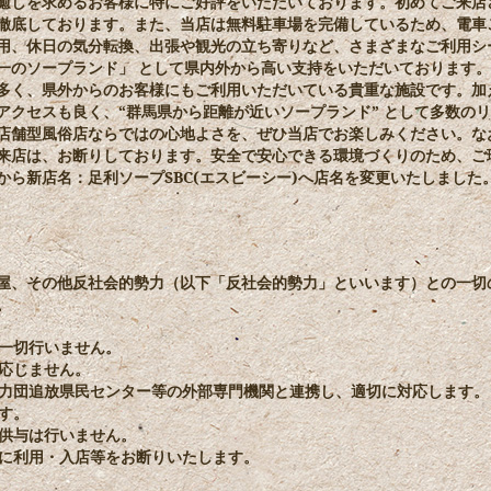
癒しを求めるお客様に特にご好評をいただいております。初めてご来店
徹底しております。また、当店は無料駐車場を完備しているため、電車
用、休日の気分転換、出張や観光の立ち寄りなど、さまざまなご利用シ
一のソープランド」 として県内外から高い支持をいただいております
多く、県外からのお客様にもご利用いただいている貴重な施設です。加
アクセスも良く、“群馬県から距離が近いソープランド” として多数の
店舗型風俗店ならではの心地よさを、ぜひ当店でお楽しみください。な
来店は、お断りしております。安全で安心できる環境づくりのため、ご
から新店名：足利ソープSBC(エスビーシー)へ店名を変更いたしまし
屋、その他反社会的勢力（以下「反社会的勢力」といいます）との一切
。
を一切行いません。
切応じません。
、暴力団追放県民センター等の外部専門機関と連携し、適切に対応します。
ます。
宜供与は行いません。
ちに利用・入店等をお断りいたします。