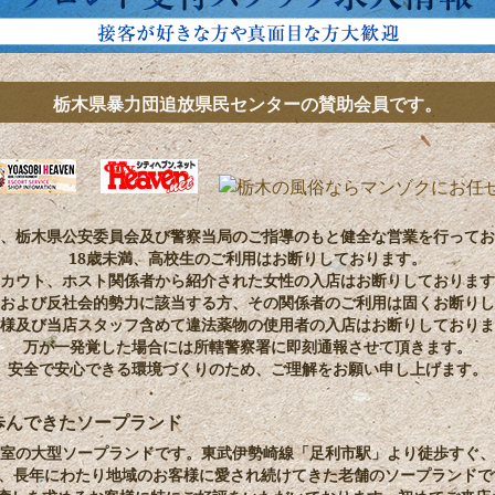
栃木県暴力団追放県民センターの賛助会員です。
、栃木県公安委員会及び警察当局のご指導のもと健全な営業を行ってお
18歳未満、高校生のご利用はお断りしております。
カウト、ホスト関係者から紹介された女性の入店はお断りしております
および反社会的勢力に該当する方、その関係者のご利用は固くお断りし
様及び当店スタッフ含めて違法薬物の使用者の入店はお断りしておりま
万が一発覚した場合には所轄警察署に即刻通報させて頂きます。
安全で安心できる環境づくりのため、ご理解をお願い申し上げます。
歩んできたソープランド
24室の大型ソープランドです。東武伊勢崎線「足利市駅」より徒歩すぐ、
ち、長年にわたり地域のお客様に愛され続けてきた老舗のソープランドです