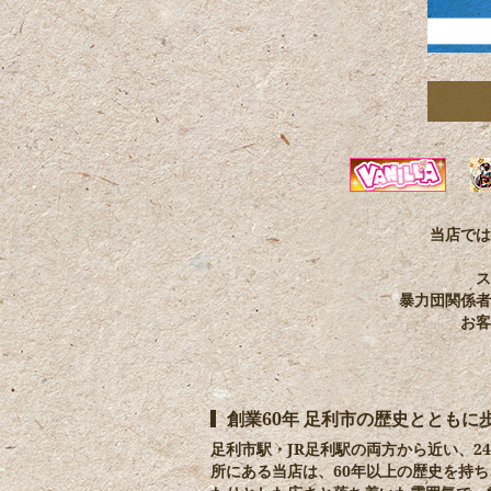
当店では
ス
暴力団関係者
お客
創業60年 足利市の歴史とともに
足利市駅・JR足利駅の両方から近い、
所にある当店は、60年以上の歴史を持